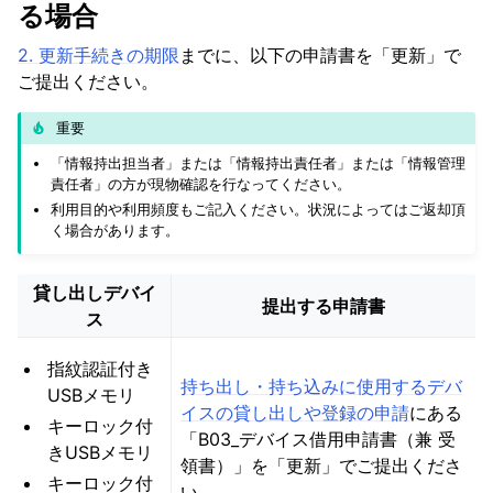
る場合
2. 更新手続きの期限
までに、以下の申請書を「更新」で
ご提出ください。
重要
「情報持出担当者」または「情報持出責任者」または「情報管理
責任者」の方が現物確認を行なってください。
利用目的や利用頻度もご記入ください。状況によってはご返却頂
く場合があります。
貸し出しデバイ
提出する申請書
ス
指紋認証付き
持ち出し・持ち込みに使用するデバ
USBメモリ
イスの貸し出しや登録の申請
にある
キーロック付
「B03_デバイス借用申請書（兼 受
きUSBメモリ
領書）」を「更新」でご提出くださ
キーロック付
い。