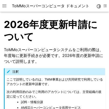
ToMMoスーパーコンピュータ ドキュメント
Toggle
Toggle site navigation sidebar
To
2026年度更新申請に
ついて
ToMMoスーパーコンピュータシステムをご利用の際は、
年度毎に更新手続きが必要です。2026年度の更新申請に
ついて説明します。
ggle navigation of 利用方法
注釈
ggle navigation of システムについて
ここで説明しているのは、TMM事業および共同研究で利用している
ggle navigation of Phase 2スパコンからの変更点
アカウントの更新申請書です。
次の利用目的のみでご利用のアカウントについては、主管組織の規
ggle navigation of スパコンのサービス
定に従ってください。
試料・情報分譲
ggle navigation of データセキュリティ
AMEDスーパーコンピュータ供用サービス