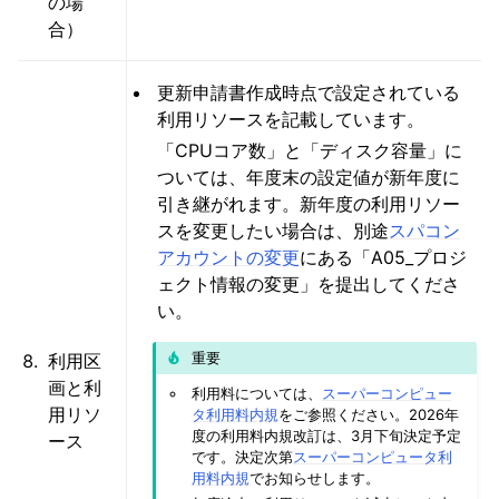
の場
合）
更新申請書作成時点で設定されている
利用リソースを記載しています。
「CPUコア数」と「ディスク容量」に
ついては、年度末の設定値が新年度に
引き継がれます。新年度の利用リソー
スを変更したい場合は、別途
スパコン
アカウントの変更
にある「A05_プロジ
ェクト情報の変更」を提出してくださ
い。
重要
利用区
画と利
利用料については、
スーパーコンピュー
用リソ
タ利用料内規
をご参照ください。2026年
度の利用料内規改訂は、3月下旬決定予定
ース
です。決定次第
スーパーコンピュータ利
用料内規
でお知らせします。