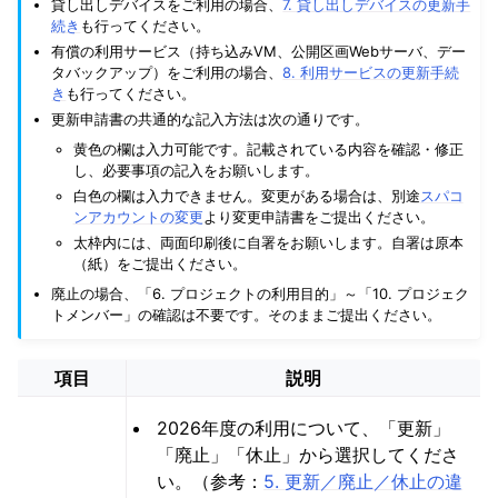
貸し出しデバイスをご利用の場合、
7. 貸し出しデバイスの更新手
続き
も行ってください。
有償の利用サービス（持ち込みVM、公開区画Webサーバ、デー
タバックアップ）をご利用の場合、
8. 利用サービスの更新手続
き
も行ってください。
更新申請書の共通的な記入方法は次の通りです。
黄色の欄は入力可能です。記載されている内容を確認・修正
し、必要事項の記入をお願いします。
白色の欄は入力できません。変更がある場合は、別途
スパコ
ンアカウントの変更
より変更申請書をご提出ください。
太枠内には、両面印刷後に自署をお願いします。自署は原本
（紙）をご提出ください。
廃止の場合、「6. プロジェクトの利用目的」～「10. プロジェク
トメンバー」の確認は不要です。そのままご提出ください。
項目
説明
2026年度の利用について、「更新」
「廃止」「休止」から選択してくださ
い。（参考：
5. 更新／廃止／休止の違