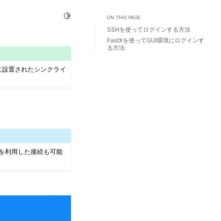
Toggle Light / Dark / Auto color theme
ON THIS PAGE
SSHを使ってログインする方法
FastXを使ってGUI環境にログインす
る方法
に設置されたシンクライ
ty を利用した接続も可能