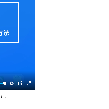
S
P
E
e
I
n
い）。
t
P
t
t
e