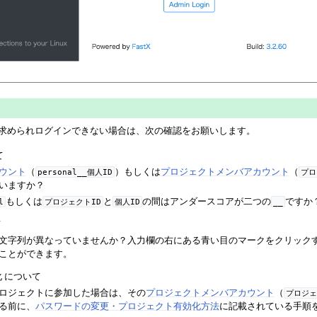
入力が求められログインできない場合は、次の確認をお願いします。
て
ウント
（
）もしくは
プロジェクトメンバアカウント
（
personal__個人ID
プロ
いますか？
もしくは
と
の間はアンダースコアが二つの
ですか
l
プロジェクトID
個人ID
__
て
文字列が異なっていませんか？入力欄の右にある青い目のマークをクリック
ことができます。
 について
ロジェクトに参加した場合は、その
プロジェクトメンバアカウント
（
プロジェ
る前に、
パスワードの変更・プロジェクト有効化方法
に記載されている手順