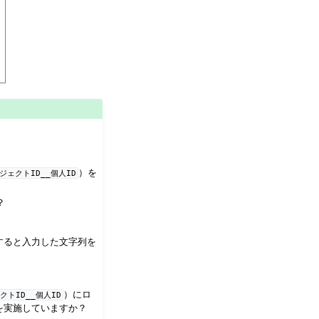
）を
ジェクトID__個人ID
？
すると入力した文字列を
）にロ
クトID__個人ID
を実施していますか？