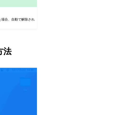
r
e
e
た場合、自動で解除され
n
方法