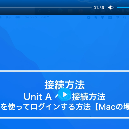
01:36
M
u
t
x 初学者向けガイド
e
 自分でソフトウェアをインストールする方法
ブスケジューラー
P
l
ムについて
a
se 2スパコンからの変更点
y