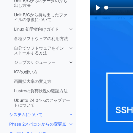
Unit B/Cからのデータの持ち
出し方法
P
Unit B/Cから持ち出したファ
イルの修復について
l
Linux 初学者向けガイド
a
Toggle navigation of Linu
y
各種ソフトウェアの利用方法
自分でソフトウェアをイン
Toggle navigation of
ストールする方法
ジョブスケジューラー
Toggle navigation of ジョ
IGVの使い方
画面拡大率の変え方
Lustreの負荷状況の確認方法
Ubuntu 24.04へのアップデー
トについて
システムについて
Toggle navigation of システ
Phase 2スパコンからの変更点
Toggle navigation of Pha