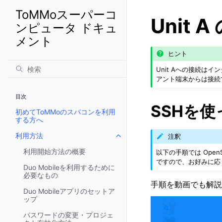
ToMMoスーパーコ
Unit 
ンピュータ ドキュ
メント
ヒント
Unit Aへの接続
アント端末からは接続
目次
SSHを
初めてToMMoのスパコンを利用
する方へ
利用方法
注釈
Toggle navigation of 利用方法
利用開始方法の概要
以下の手順では Open
ですので、お好みに応
Duo Mobileを利用するために
必要なもの
手順を動画でも解説
Duo Mobileアプリのセットア
ップ
パスワードの変更・プロジェ