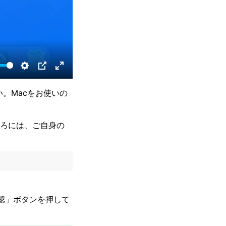
S
P
E
e
I
n
さい。Macをお使いの
t
P
t
t
e
ころには、ご自身の
i
r
n
f
g
u
s
l
l
承認」ボタンを押して
s
c