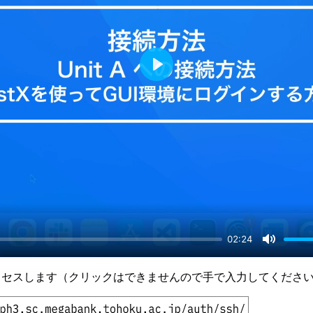
P
l
a
y
02:24
M
u
クセスします（クリックはできませんので手で入力してくださ
t
e