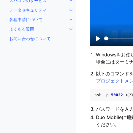
スパコンのサービス
Toggle navigation of スパ
データセキュリティ
Toggle navigation of デー
各種申請について
Toggle navigation of 各種申
よくある質問
Toggle navigation of よくある
お問い合わせについて
P
l
Windowsをお
a
場合にはターミ
y
以下のコマンド
プロジェクトメ
ssh
-p
50022
パスワードを入
Duo Mobi
ください。