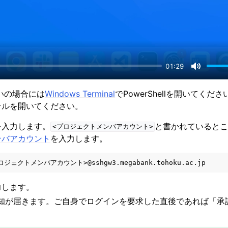
コンのサービス
タセキュリティ
請について
質問
01:29
M
u
使いの場合には
Windows Terminal
でPowerShellを開いてくだ
t
ナルを開いてください。
e
を入力します。
と書かれていると
<プロジェクトメンバアカウント>
ンバアカウント
を入力します。
力します。
leに通知が届きます。ご自身でログインを要求した直後であれば「