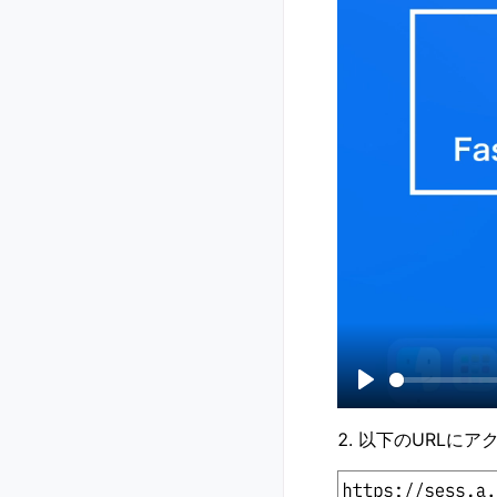
P
l
以下のURLにア
a
y