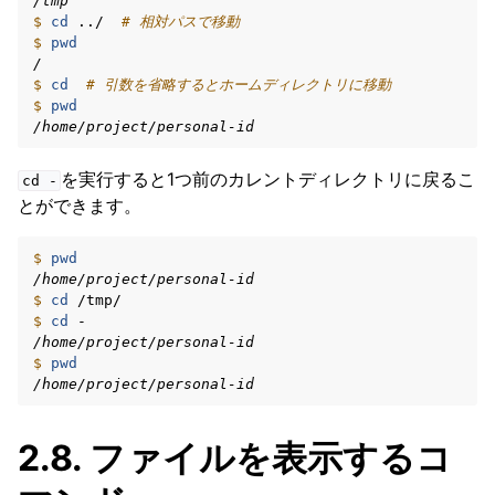
/tmp
$ 
cd
../
# 相対パスで移動
$ 
pwd
/
$ 
cd
# 引数を省略するとホームディレクトリに移動
$ 
pwd
/home/project/personal-id
を実行すると1つ前のカレントディレクトリに戻るこ
cd
-
とができます。
$ 
pwd
/home/project/personal-id
$ 
cd
$ 
cd
/home/project/personal-id
$ 
pwd
/home/project/personal-id
2.8.
ファイルを表示するコ