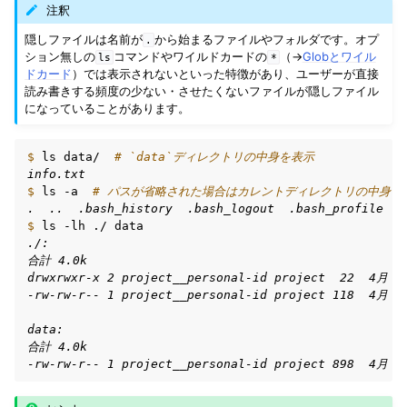
注釈
隠しファイルは名前が
から始まるファイルやフォルダです。オプ
.
ション無しの
コマンドやワイルドカードの
（→
Globとワイル
ls
*
ドカード
）では表示されないといった特徴があり、ユーザーが直接
読み書きする頻度の少ない・させたくないファイルが隠しファイル
になっていることがあります。
$ 
ls
data/
# `data`ディレクトリの中身を表示
info.txt
$ 
ls
-a
# パスが省略された場合はカレントディレクトリの中身を
.  ..  .bash_history  .bash_logout  .bash_profile  .
$ 
ls
-lh
./
./:
合計 4.0k
drwxrwxr-x 2 project__personal-id project  22  4月  
-rw-rw-r-- 1 project__personal-id project 118  4月  
data:
合計 4.0k
-rw-rw-r-- 1 project__personal-id project 898  4月  