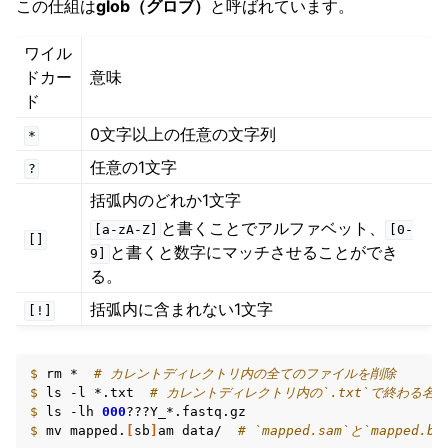
この仕組は
glob（グロブ）
と呼ばれています。
ワイル
ドカー
意味
ド
0文字以上の任意の文字列
*
任意の1文字
?
括弧内のどれか1文字
と書くことでアルファベット、
[a-zA-Z]
[0-
[]
と書くと数字にマッチさせることができ
9]
る。
括弧内に含まれない1文字
[!]
$ 
rm
*
# カレントディレクトリ内の全てのファイルを削除
$ 
ls
-l
*.txt
# カレントディレクトリ内の`.txt`で終わる名
$ 
ls
-lh
000
$ 
mv
mapped.
[
sb
]
am
data/
# `mapped.sam`と`mapped.b