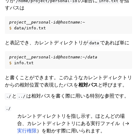
リが
の場合に
を指
/home/project/personal-id
info.txt
すパスは
project__personal-id@hostname:~
$ 
と表記でき、カレントディレクトリが
であれば単に
data
project__personal-id@hostname:~/data
$ 
と書くことができます。このようなカレントディレクトリ
からの相対位置で表現したパスを
相対パス
と呼びます。
と
は相対パスを書く際に用いる特別な参照です。
./
../
./
カレントディレクトリを指し示す。ほとんどの場
合、カレントディレクトリにある実行ファイル（→
実行権限
）を動かす際に用いられます。