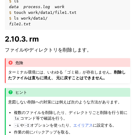
$ 
data  process.log  work
$ 
touch
$ 
ls
file1.txt
2.10.3.
rm
ファイルやディレクトリを削除します。
危険
ターミナル環境には、いわゆる「ゴミ箱」が存在しません。
削除し
たファイルは直ちに消え、 元に戻すことはできません。
ヒント
意図しない削除への対策には例えば次のような方法があります。
複数のファイルを削除したり、ディレクトリごと削除を行う前に
コマンド等で確認を行う。
ls
や
オプションを使ったり、
エイリアス
に設定する。
-i
-I
作業の前にバックアップを取る。