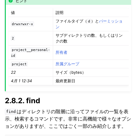
ヒント
値
説明
ファイルタイプ（
）と
パーミッショ
d
drwxrwxr-x
ン
サブディレクトリの数、もしくはリン
2
クの数
project__personal-
所有者
id
所属グループ
project
22
サイズ（bytes）
4月 1 12:34
最終更新日
2.8.2.
find
はディレクトリの階層に沿ってファイルの一覧を表
find
示、検索するコマンドです。非常に高機能で様々なオプシ
ョンがありますが、ここではごく一部のみ紹介します。