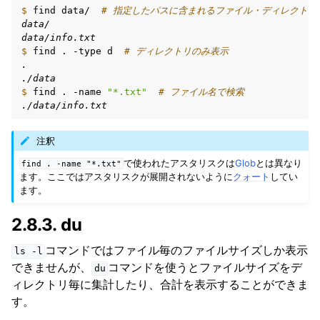
$ 
find
data/
# 指定したパスに含まれるファイル・ディレクトリ
data/
data/info.txt
$ 
find
.
-type
d
# ディレクトリのみ表示
.
./data
$ 
find
.
-name
"*.txt"
# ファイル名で検索
./data/info.txt
注釈
で使われたアスタリスクは
Glob
とは異なり
find
.
-name
"*.txt"
ます。ここではアスタリスクが展開されないように
クォート
してい
ます。
2.8.3.
du
コマンドではファイル毎のファイルサイズしか表示
ls
-l
できませんが、
コマンドを使うとファイルサイズをデ
du
ィレクトリ毎に集計したり、合計を表示することができま
す。