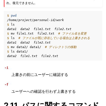
れ、復元できません。
$ 
pwd
/home/project/personal-id/work
$ 
data1  data2  file1.txt  file2.txt
$ 
mv
file1.txt
file2.txt
# ファイル名を変更
$ 
ls
# ファイルが既に存在している場合は上書きされる
data1  data2  file2.txt
$ 
mv
data2/
data1/
# ディレクトリの移動
$ 
ls
data2  file1.txt  file2.txt
-i
上書きの前にユーザーに確認する
-f
ユーザーへの確認を行わず上書きする
2.11.
パスに関するコマンド