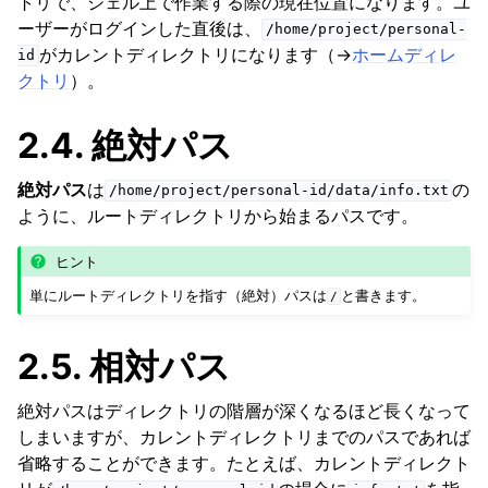
トリで、シェル上で作業する際の現在位置になります。ユ
ーザーがログインした直後は、
/home/project/personal-
ggle navigation of システムについて
がカレントディレクトリになります（→
ホームディレ
id
ggle navigation of Phase 2スパコンからの変更点
クトリ
）。
ggle navigation of スパコンのサービス
2.4.
絶対パス
ggle navigation of データセキュリティ
絶対パス
は
の
/home/project/personal-id/data/info.txt
ggle navigation of 各種申請について
ように、ルートディレクトリから始まるパスです。
ggle navigation of よくある質問
ヒント
単にルートディレクトリを指す（絶対）パスは
と書きます。
/
2.5.
相対パス
絶対パスはディレクトリの階層が深くなるほど長くなって
しまいますが、カレントディレクトリまでのパスであれば
省略することができます。たとえば、カレントディレクト