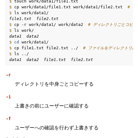
$ 
touch
$ 
cp
work/data1/file1.txt
work/data1/file2.txt
# 
$ 
ls
file1.txt  file2.txt
$ 
cp
-r
work/data1/
work/data2
# ディレクトリごとコピー
$ 
ls
data1  data2
$ 
cd
$ 
cp
file1.txt
file2.txt
../
# ファイルをディレクトリに
$ 
ls
data1  data2  file1.txt  file2.txt
-r
ディレクトリを中身ごとコピーする
-i
上書きの前にユーザーに確認する
-f
ユーザーへの確認を行わず上書きする